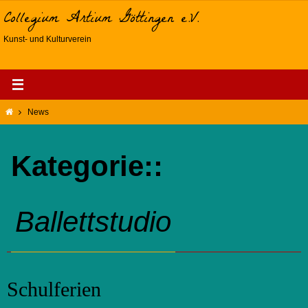
Zum
Collegium Artium Göttingen e.V.
Inhalt
Kunst- und Kulturverein
springen
Start
News
Kategorie::
Ballettstudio
Schulferien