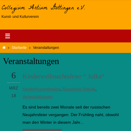
Zum
Collegium Artium Göttingen e.V.
Inhalt
Kunst- und Kulturverein
springen
Start
Startseite
Veranstaltungen
Veranstaltungen
6
Kinderweihnachtsfeier “ Jolka“
MRZ
Kinderfigurentheater
,
Russische Schule
,
18
Veranstaltungen
Es sind bereits zwei Monate seit der russischen
Neujahrsfeier vergangen. Der Frühling naht, obwohl
man den Winter in diesem Jahr...